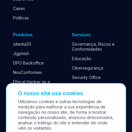
Cases
Políticas
Produtos
Serviços
oitenta20
Governança, Riscos e
Conformidades
Jigphish
Educação
DPO Backoffice
Cibersegurança
NosConformes
Security Office
Ethical Hacker as a
Service
Continuidade de
negócios
O nosso site usa cookies
Cyber Antifrágil
Utilizamos cookies e outras tecnologias de
SastAction
medição para melhorar a sua experiência de
navegação no nosso site, de forma a mostrar
conteúdo personalizado, anúncios direcionados,
Contato
Redes Sociais
analisar o tráfego do site e entender de onde
vêm os visitantes.
Fale conosco