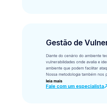
Os testes de intr
exploração de vul
sensíveis. Ao for
ambiente, sua em
assertivas no obje
cibernéticos e per
Gestão de Vulner
Diante do cenário do ambiente tec
vulnerabilidades onde avalia e id
ambiente que podem facilitar ata
Nossa metodologia também nos per
priorizar e gerenciar as vulnera
leia mais
Fale com um especialista
organização.
Através de avaliações regulares, 
analisar sua gravidade e impacto
seus riscos. Além disso, viabili