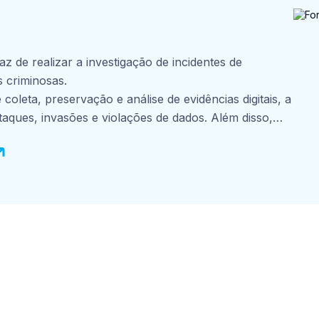
z de realizar a investigação de incidentes de
s criminosas.
coleta, preservação e análise de evidências digitais, a
ataques, invasões e violações de dados. Além disso,
forense de dispositivos, recuperação de dados,
imento de relatórios técnicos detalhados para apoiar
s. Respeitando critérios de sigilo e descrição, ajudamos
tigar e identificar os responsáveis por incidentes de