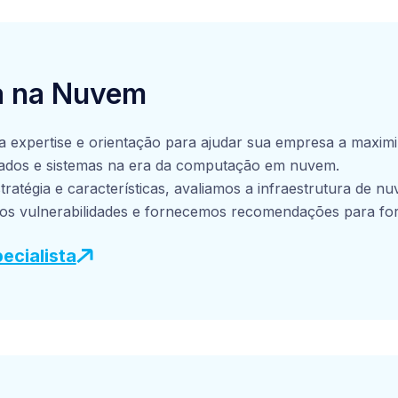
ção de sistemas de monitoramento contínuo e a
sta a incidentes. Dessa forma, oferecemos condições
rangente do seu estágio de segurança cibernética,
a na Nuvem
da de medidas proativas de proteção dos ativos e
 expertise e orientação para ajudar sua empresa a maximi
ados e sistemas na era da computação em nuvem.
ratégia e características, avaliamos a infraestrutura de n
amos vulnerabilidades e fornecemos recomendações para for
 cibernética. Além disso, auxiliamos na implementação de
ecialista
ça adequados, como autenticação multifator, criptografia 
nuo. Com o apoio da DM11®, sua empresa pode aproveita
 sem comprometer a integridade e a confidencialidade dos