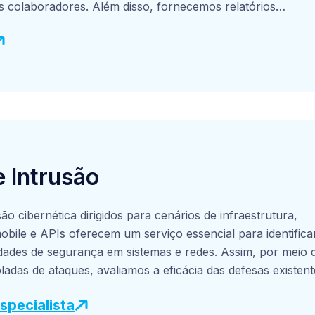
 colaboradores. Além disso, fornecemos relatórios
os usuários, destacando áreas que necessitam de
ts, são dirigidos treinamentos personalizados, dicas e
 fomentam uma cultura de segurança, aumentando a
shing, reduzindo incidentes de violações de dados e
empresa.
e Intrusão
são cibernética dirigidos para cenários de infraestrutura,
obile e APIs oferecem um serviço essencial para identifica
lidades de segurança em sistemas e redes. Assim, por meio 
ladas de ataques, avaliamos a eficácia das defesas existent
ntos fracos e fornecemos recomendações para aprimorar a
specialista