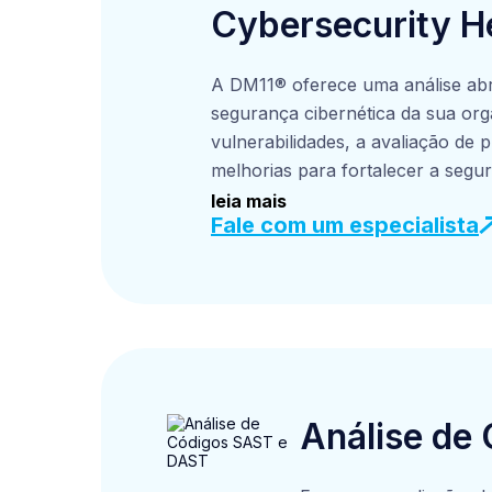
Cybersecurity H
A DM11® oferece uma análise abr
segurança cibernética da sua orga
vulnerabilidades, a avaliação de
melhorias para fortalecer a segur
especializada, ajudando sua empr
leia mais
Fale com um especialista
além de implementar as melhores
regulamentações. O resultado é u
sua empresa contra ameaças cibe
Análise de