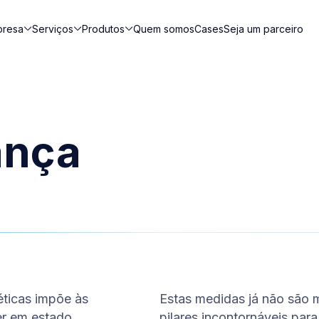
presa
Serviços
Produtos
Quem somos
Cases
Seja um parceiro
ança
ticas impõe às
Estas medidas já não são 
er em estado
pilares incontornáveis par