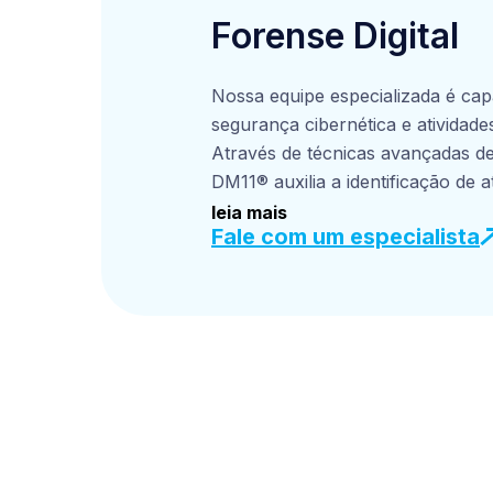
Forense Digital
Nossa equipe especializada é capa
segurança cibernética e atividade
Através de técnicas avançadas de 
DM11® auxilia a identificação de 
oferecemos expertise em análise 
leia mais
Fale com um especialista
reconstrução de eventos e fornec
investigações e processos judiciai
nossos clientes a compreender, mi
segurança digital.