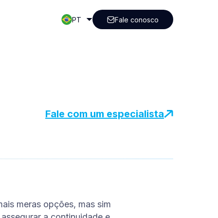
PT
Fale conosco
Fale com um especialista
mais meras opções, mas sim
a assegurar a continuidade e