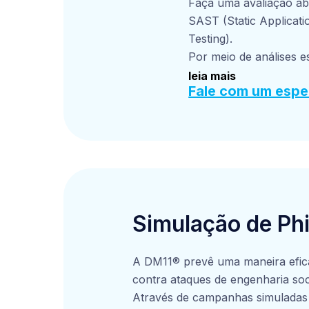
Faça uma avaliação ab
SAST (Static Applicati
Testing).
Por meio de análises es
de segurança em aplic
leia mais
Fale com um espec
esses problemas antes
elaboração de orienta
desenvolvimento, maxi
protegidas contra-ata
indústria. Isso resulta
Simulação de Ph
A DM11® prevê uma maneira efica
contra ataques de engenharia soci
Através de campanhas simuladas d