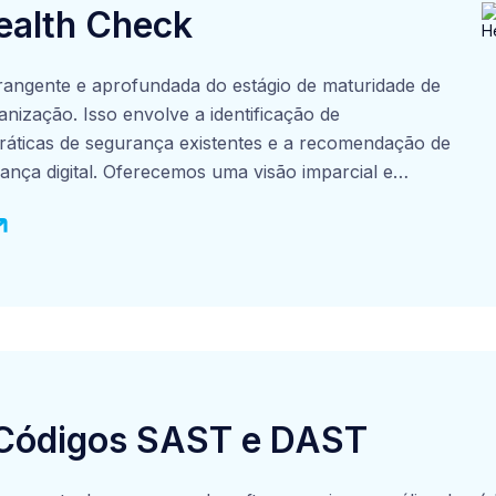
ealth Check
angente e aprofundada do estágio de maturidade de
nização. Isso envolve a identificação de
 práticas de segurança existentes e a recomendação de
ança digital. Oferecemos uma visão imparcial e
esa a compreender e mitigar os riscos de segurança,
 práticas alinhadas a necessidades de conformidade com
m ambiente de TI mais seguro e resiliente, protegendo
rnéticas em constante evolução.
 Códigos SAST e DAST