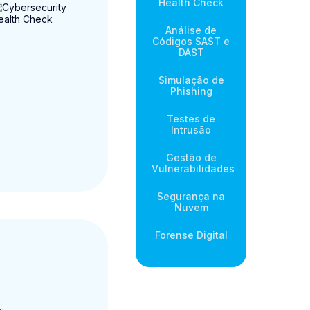
Health Check
Análise de
Códigos SAST e
DAST
Simulação de
Phishing
Testes de
Intrusão
Gestão de
Vulnerabilidades
Segurança na
Nuvem
Forense Digital