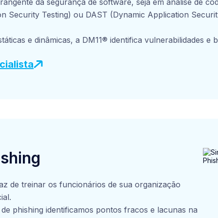
rangente da segurança de software, seja em análise de có
on Security Testing) ou DAST (Dynamic Application Securi
táticas e dinâmicas, a DM11® identifica vulnerabilidades e 
ações mobile ou web-based, ajudando sua empresa a corri
ialista
 que se tornem ameaças reais. O trabalho pode considerar
ções de remediação e treinamentos para a equipe de
mizando o nível de segurança das aplicações para que est
ques e atendam aos padrões de segurança exigidos pela su
 em aplicações mais seguras e confiáveis para os usuários fi
ishing
z de treinar os funcionários de sua organização
al.
e phishing identificamos pontos fracos e lacunas na