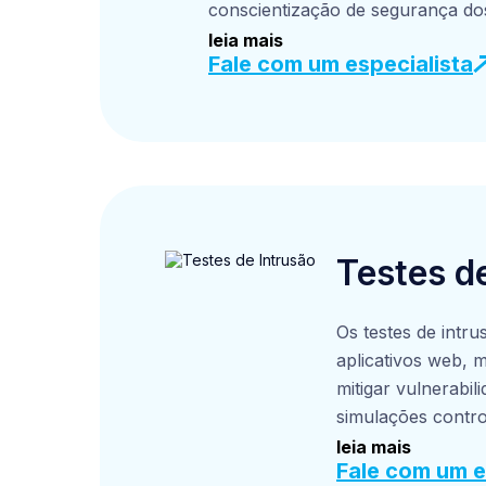
conscientização de segurança dos
detalhados sobre o desempenho d
leia mais
Fale com um especialista
melhorias. Com base nesses insigh
boas práticas de segurança que
resiliência contra ataques de phi
protegendo a reputação da sua 
Testes d
Os testes de intru
aplicativos web, m
mitigar vulnerabi
simulações contro
identificamos po
leia mais
Fale com um e
segurança.