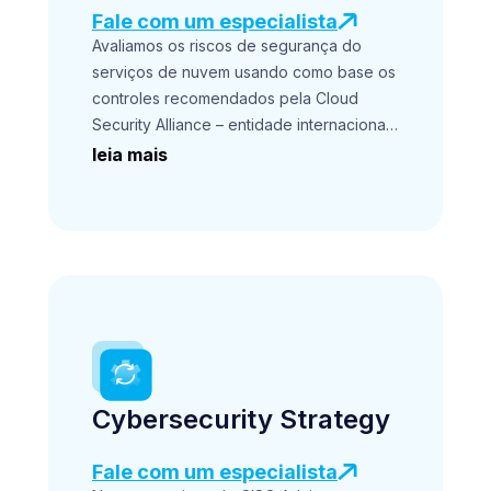
Fale com um especialista
Avaliamos os riscos de segurança do
serviços de nuvem usando como base os
controles recomendados pela Cloud
Security Alliance – entidade internacional
que promove melhores práticas para
leia mais
fornecer controles de segurança na
computação em nuvem.
Por meio de uma análise estruturada, a
DM11® identifica riscos de segurança
associados aos seus serviços de nuvem,
empregando como referência os
controles conceituados propostos pela
Cloud Security Alliance, uma organização
global que se dedica a fomentar
Cybersecurity Strategy
diretrizes exemplares para viabilizar
segurança robusta na esfera da
computação em nuvem.
Fale com um especialista