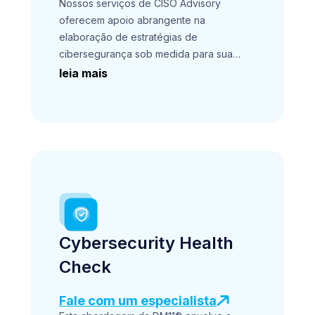
Esta abordagem permitindo-nos oferecer
Nossos serviços de CISO Advisory
orientações precisas e personalizadas
oferecem apoio abrangente na
para otimizar a segurança do seu
elaboração de estratégias de
ambiente cloud.
cibersegurança sob medida para sua
empresa. Com eles, sua empresa terá a
leia mais
expertise necessária considerando tanto
as particularidades do seu negócio
quanto demandas específicas. Isso
abrange desde a definição de
direcionamentos alinhados com os
requisitos da sua empresa até a
adequação a normas regulatórias.
Cybersecurity Health
Check
Fale com um especialista