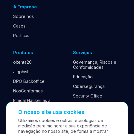
A Empresa
Sobre nós
Cases
Políticas
Produtos
Serviços
oitenta20
Governança, Riscos e
Conformidades
Jigphish
Educação
DPO Backoffice
Cibersegurança
NosConformes
Security Office
Ethical Hacker as a
Service
Continuidade de
negócios
O nosso site usa cookies
Cyber Antifrágil
Utilizamos cookies e outras tecnologias de
SastAction
medição para melhorar a sua experiência de
navegação no nosso site, de forma a mostrar