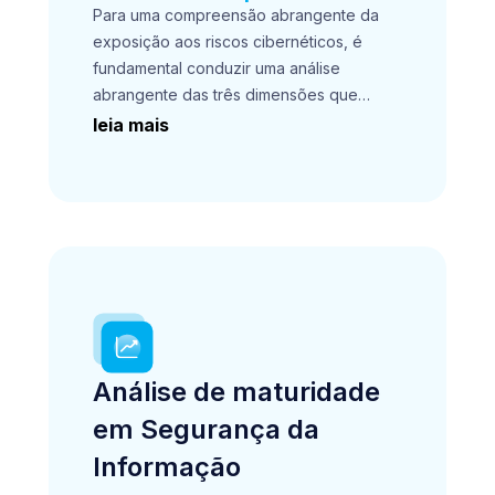
Para uma compreensão abrangente da
exposição aos riscos cibernéticos, é
fundamental conduzir uma análise
abrangente das três dimensões que
sustentam a segurança da informação.
leia mais
Ao examinar a interação entre pessoas,
processos e tecnologia, a DM11® pode
oferecer uma perspectiva holística dos
principais riscos que requerem a atenção
da sua empresa.
Análise de maturidade
em Segurança da
Informação