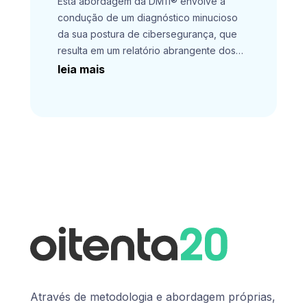
Esta abordagem da DM11® envolve a
condução de um diagnóstico minucioso
da sua postura de cibersegurança, que
resulta em um relatório abrangente dos
riscos cibernéticos vigentes e que
leia mais
envolve um mapeamento preciso dos
desafios a serem enfrentados, além de
recomendações concretas e assertivas
para a mitigar os riscos mapeados na sua
empresa.
Através de metodologia e abordagem próprias,