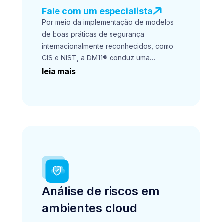
Fale com um especialista
Por meio da implementação de modelos
de boas práticas de segurança
internacionalmente reconhecidos, como
CIS e NIST, a DM11® conduz uma
avaliação detalhada dos seus processos
leia mais
de gestão de segurança da informação.
Através desse processo, é possível
identificar lacunas entre o estado
presente e alvo desejável,
proporcionando uma base sólida para
tomada de decisão e criação de um plano
estratégico.
Análise de riscos em
ambientes cloud