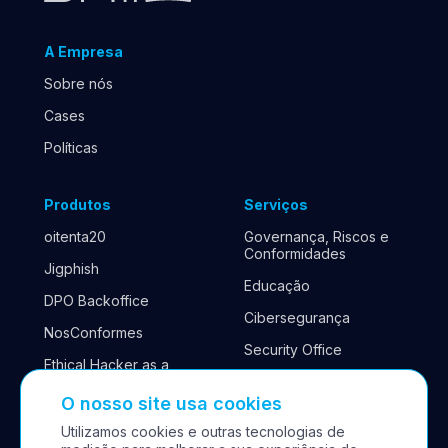
A Empresa
Sobre nós
Cases
Políticas
Produtos
Serviços
oitenta20
Governança, Riscos e
Conformidades
Jigphish
Educação
DPO Backoffice
Cibersegurança
NosConformes
Security Office
Ethical Hacker as a
Service
Continuidade de
negócios
O nosso site usa cookies
Cyber Antifrágil
Utilizamos cookies e outras tecnologias de
SastAction